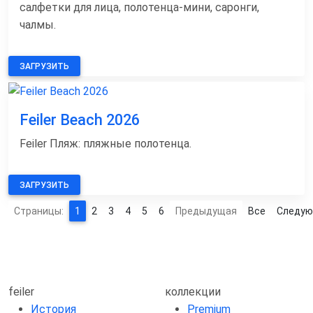
салфетки для лица, полотенца-мини, саронги,
чалмы.
ЗАГРУЗИТЬ
Feiler Beach 2026
Feiler Пляж: пляжные полотенца.
ЗАГРУЗИТЬ
Страницы:
1
2
3
4
5
6
Предыдущая
Все
Следу
feiler
коллекции
История
Premium