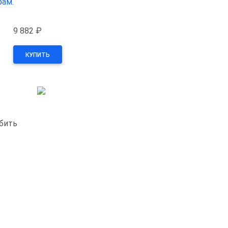
рам.
9 882 ₽
КУПИТЬ
ебить
т