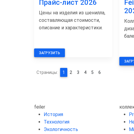
Прайс-лист 2026
Fe
20
Цены на изделия из шенилла,
составляющая стоимости,
Кол
описание и характеристики.
диз
бал
ЗАГРУЗИТЬ
ЗАГР
Страницы:
1
2
3
4
5
6
feiler
колле
История
P
Технология
He
Экологичность
Mi