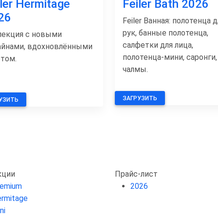
iler Hermitage
Feiler Bath 2026
26
Feiler Ванная: полотенца д
рук, банные полотенца,
лекция с новыми
салфетки для лица,
айнами, вдохновлёнными
полотенца-мини, саронги,
етом.
чалмы.
ЗАГРУЗИТЬ
УЗИТЬ
кции
Прайс-лист
remium
2026
rmitage
ni