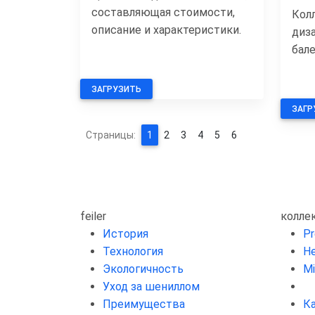
составляющая стоимости,
Кол
описание и характеристики.
диз
бал
ЗАГРУЗИТЬ
ЗАГР
Страницы:
1
2
3
4
5
6
feiler
колле
История
P
Технология
He
Экологичность
Mi
Уход за шениллом
Преимущества
К