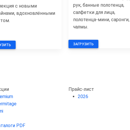
рук, банные полотенца,
лекция с новыми
салфетки для лица,
айнами, вдохновлёнными
полотенца-мини, саронги,
етом.
чалмы.
ЗАГРУЗИТЬ
УЗИТЬ
кции
Прайс-лист
remium
2026
rmitage
ni
аталоги PDF