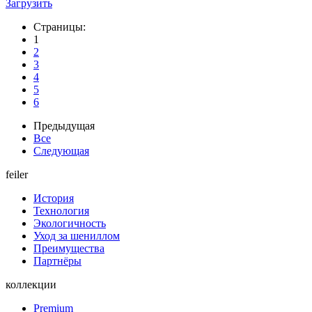
Загрузить
Страницы:
1
2
3
4
5
6
Предыдущая
Все
Следующая
feiler
История
Технология
Экологичность
Уход за шениллом
Преимущества
Партнёры
коллекции
Premium